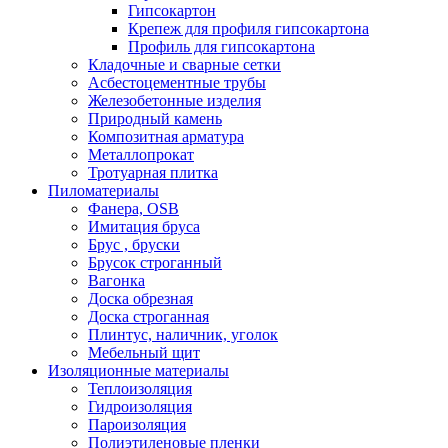
Гипсокартон
Крепеж для профиля гипсокартона
Профиль для гипсокартона
Кладочные и сварные сетки
Асбестоцементные трубы
Железобетонные изделия
Природный камень
Композитная арматура
Металлопрокат
Тротуарная плитка
Пиломатериалы
Фанера, OSB
Имитация бруса
Брус , бруски
Брусок строганный
Вагонка
Доска обрезная
Доска строганная
Плинтус, наличник, уголок
Мебельный щит
Изоляционные материалы
Теплоизоляция
Гидроизоляция
Пароизоляция
Полиэтиленовые пленки