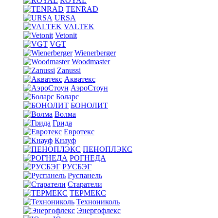
ROYAL
TENRAD
URSA
VALTEK
Vetonit
VGT
Wienerberger
Woodmaster
Zanussi
Акватекс
АэроСтоун
Боларс
БОНОЛИТ
Волма
Грида
Евротекс
Кнауф
ПЕНОПЛЭКС
РОГНЕДА
РУСБЭГ
Руспанель
Старатели
ТЕРМЕКС
Технониколь
Энергофлекс