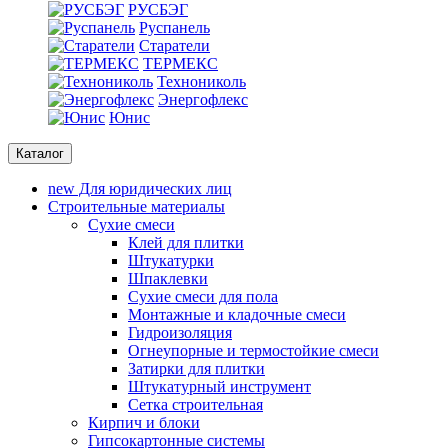
РУСБЭГ
Руспанель
Старатели
ТЕРМЕКС
Технониколь
Энергофлекс
Юнис
Каталог
new
Для юридических лиц
Строительные материалы
Сухие смеси
Клей для плитки
Штукатурки
Шпаклевки
Сухие смеси для пола
Монтажные и кладочные смеси
Гидроизоляция
Oгнеупорные и термостойкие смеси
Затирки для плитки
Штукатурный инструмент
Cетка строительная
Кирпич и блоки
Гипсокартонные системы