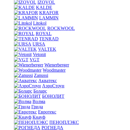
IZOVOL
KALDE
KRAFOR
LAMMIN
Litokol
ROCKWOOL
ROYAL
TENRAD
URSA
VALTEK
Vetonit
VGT
Wienerberger
Woodmaster
Zanussi
Акватекс
АэроСтоун
Боларс
БОНОЛИТ
Волма
Грида
Евротекс
Кнауф
ПЕНОПЛЭКС
РОГНЕДА