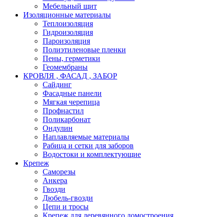
Мебельный щит
Изоляционные материалы
Теплоизоляция
Гидроизоляция
Пароизоляция
Полиэтиленовые пленки
Пены, герметики
Геомембраны
КРОВЛЯ , ФАСАД , ЗАБОР
Сайдинг
Фасадные панели
Мягкая черепица
Профнастил
Поликарбонат
Ондулин
Наплавляемые материалы
Рабица и сетки для заборов
Водостоки и комплектующие
Крепеж
Саморезы
Анкера
Гвозди
Дюбель-гвозди
Цепи и тросы
Крепеж для деревянного домостроения