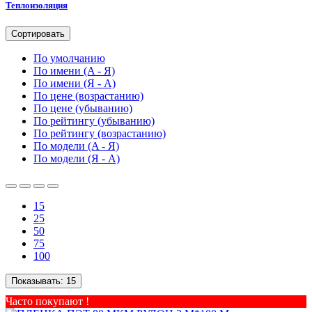
Теплоизоляция
Сортировать
По умолчанию
По имени (A - Я)
По имени (Я - A)
По цене (возрастанию)
По цене (убыванию)
По рейтингу (убыванию)
По рейтингу (возрастанию)
По модели (A - Я)
По модели (Я - A)
15
25
50
75
100
Показывать:
15
Часто покупают !