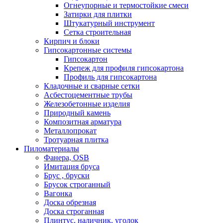
Oгнеупорные и термостойкие смеси
Затирки для плитки
Штукатурный инструмент
Cетка строительная
Кирпич и блоки
Гипсокартонные системы
Гипсокартон
Крепеж для профиля гипсокартона
Профиль для гипсокартона
Кладочные и сварные сетки
Асбестоцементные трубы
Железобетонные изделия
Природный камень
Композитная арматура
Металлопрокат
Тротуарная плитка
Пиломатериалы
Фанера, OSB
Имитация бруса
Брус , бруски
Брусок строганный
Вагонка
Доска обрезная
Доска строганная
Плинтус, наличник, уголок