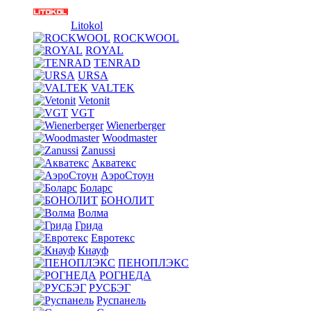
Litokol
ROCKWOOL
ROYAL
TENRAD
URSA
VALTEK
Vetonit
VGT
Wienerberger
Woodmaster
Zanussi
Акватекс
АэроСтоун
Боларс
БОНОЛИТ
Волма
Грида
Евротекс
Кнауф
ПЕНОПЛЭКС
РОГНЕДА
РУСБЭГ
Руспанель