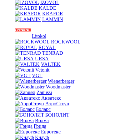
IZOVOL
KALDE
KRAFOR
LAMMIN
Litokol
ROCKWOOL
ROYAL
TENRAD
URSA
VALTEK
Vetonit
VGT
Wienerberger
Woodmaster
Zanussi
Акватекс
АэроСтоун
Боларс
БОНОЛИТ
Волма
Грида
Евротекс
Кнауф