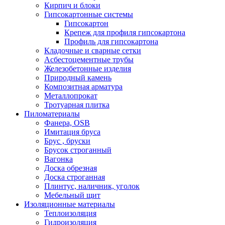
Кирпич и блоки
Гипсокартонные системы
Гипсокартон
Крепеж для профиля гипсокартона
Профиль для гипсокартона
Кладочные и сварные сетки
Асбестоцементные трубы
Железобетонные изделия
Природный камень
Композитная арматура
Металлопрокат
Тротуарная плитка
Пиломатериалы
Фанера, OSB
Имитация бруса
Брус , бруски
Брусок строганный
Вагонка
Доска обрезная
Доска строганная
Плинтус, наличник, уголок
Мебельный щит
Изоляционные материалы
Теплоизоляция
Гидроизоляция