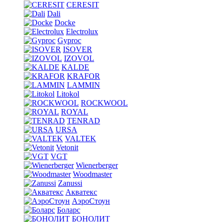
CERESIT
Dali
Docke
Electrolux
Gyproc
ISOVER
IZOVOL
KALDE
KRAFOR
LAMMIN
Litokol
ROCKWOOL
ROYAL
TENRAD
URSA
VALTEK
Vetonit
VGT
Wienerberger
Woodmaster
Zanussi
Акватекс
АэроСтоун
Боларс
БОНОЛИТ