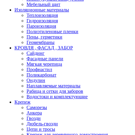
Мебельный щит
Изоляционные материалы
Теплоизоляция
Гидроизоляция
Пароизоляция
Полиэтиленовые пленки
Пены, герметики
Геомембраны
КРОВЛЯ , ФАСАД , ЗАБОР
Сайдинг
Фасадные панели
Мягкая черепица
Профнастил
Поликарбонат
Ондулин
Наплавляемые материалы
Рабица и сетки для заборов
Водостоки и комплектующие
Крепеж
Саморезы
Анкера
Гвозди
Дюбель-гвозди
Цепи и тросы
Крепеж для деревянного домостроения