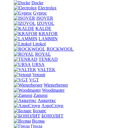
Docke
Electrolux
Gyproc
ISOVER
IZOVOL
KALDE
KRAFOR
LAMMIN
Litokol
ROCKWOOL
ROYAL
TENRAD
URSA
VALTEK
Vetonit
VGT
Wienerberger
Woodmaster
Zanussi
Акватекс
АэроСтоун
Боларс
БОНОЛИТ
Волма
Грида