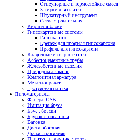
Oгнеупорные и термостойкие смеси
Затирки для плитки
Штукатурный инструмент
Cетка строительная
Кирпич и блоки
Гипсокартонные системы
Гипсокартон
Крепеж для профиля гипсокартона
Профиль для гипсокартона
Кладочные и сварные сетки
Асбестоцементные трубы
Железобетонные изделия
Природный камень
Композитная арматура
Металлопрокат
Тротуарная плитка
Пиломатериалы
Фанера, OSB
Имитация бруса
Брус , бруски
Брусок строганный
Вагонка
Доска обрезная
Доска строганная
Плинтус, наличник, уголок