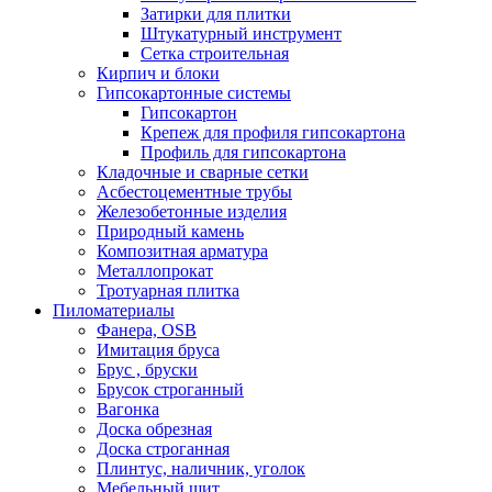
Затирки для плитки
Штукатурный инструмент
Cетка строительная
Кирпич и блоки
Гипсокартонные системы
Гипсокартон
Крепеж для профиля гипсокартона
Профиль для гипсокартона
Кладочные и сварные сетки
Асбестоцементные трубы
Железобетонные изделия
Природный камень
Композитная арматура
Металлопрокат
Тротуарная плитка
Пиломатериалы
Фанера, OSB
Имитация бруса
Брус , бруски
Брусок строганный
Вагонка
Доска обрезная
Доска строганная
Плинтус, наличник, уголок
Мебельный щит