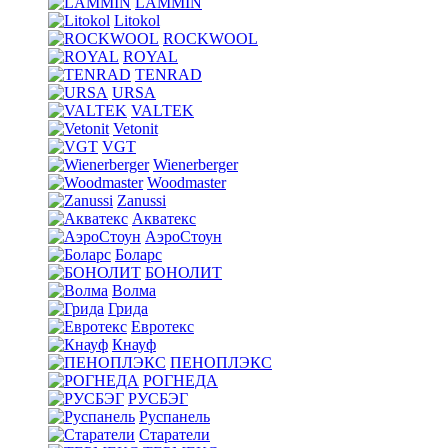
LAMMIN
Litokol
ROCKWOOL
ROYAL
TENRAD
URSA
VALTEK
Vetonit
VGT
Wienerberger
Woodmaster
Zanussi
Акватекс
АэроСтоун
Боларс
БОНОЛИТ
Волма
Грида
Евротекс
Кнауф
ПЕНОПЛЭКС
РОГНЕДА
РУСБЭГ
Руспанель
Старатели