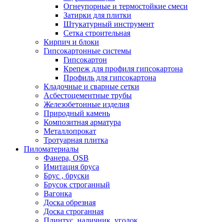
Oгнеупорные и термостойкие смеси
Затирки для плитки
Штукатурный инструмент
Cетка строительная
Кирпич и блоки
Гипсокартонные системы
Гипсокартон
Крепеж для профиля гипсокартона
Профиль для гипсокартона
Кладочные и сварные сетки
Асбестоцементные трубы
Железобетонные изделия
Природный камень
Композитная арматура
Металлопрокат
Тротуарная плитка
Пиломатериалы
Фанера, OSB
Имитация бруса
Брус , бруски
Брусок строганный
Вагонка
Доска обрезная
Доска строганная
Плинтус, наличник, уголок