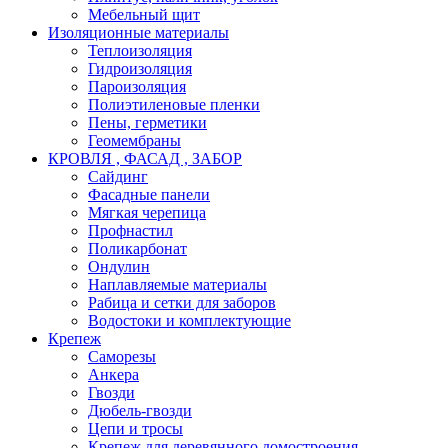
Мебельный щит
Изоляционные материалы
Теплоизоляция
Гидроизоляция
Пароизоляция
Полиэтиленовые пленки
Пены, герметики
Геомембраны
КРОВЛЯ , ФАСАД , ЗАБОР
Сайдинг
Фасадные панели
Мягкая черепица
Профнастил
Поликарбонат
Ондулин
Наплавляемые материалы
Рабица и сетки для заборов
Водостоки и комплектующие
Крепеж
Саморезы
Анкера
Гвозди
Дюбель-гвозди
Цепи и тросы
Крепеж для деревянного домостроения