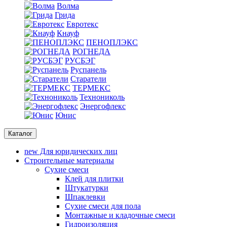
Волма
Грида
Евротекс
Кнауф
ПЕНОПЛЭКС
РОГНЕДА
РУСБЭГ
Руспанель
Старатели
ТЕРМЕКС
Технониколь
Энергофлекс
Юнис
Каталог
new
Для юридических лиц
Строительные материалы
Сухие смеси
Клей для плитки
Штукатурки
Шпаклевки
Сухие смеси для пола
Монтажные и кладочные смеси
Гидроизоляция