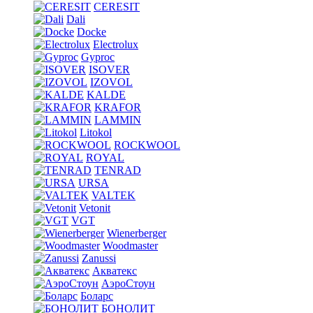
CERESIT
Dali
Docke
Electrolux
Gyproc
ISOVER
IZOVOL
KALDE
KRAFOR
LAMMIN
Litokol
ROCKWOOL
ROYAL
TENRAD
URSA
VALTEK
Vetonit
VGT
Wienerberger
Woodmaster
Zanussi
Акватекс
АэроСтоун
Боларс
БОНОЛИТ