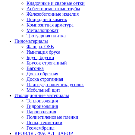
Кладочные и сварные сетки
Асбестоцементные трубы
Железобетонные изделия
Природный камень
Композитная арматура
Металлопрокат
Тротуарная плитка
Пиломатериалы
Фанера, OSB
Имитация бруса
Брус , бруски
Брусок строганный
Вагонка
Доска обрезная
Доска строганная
Плинтус, наличник, уголок
Мебельный щит
Изоляционные материалы
Теплоизоляция
Гидроизоляция
Пароизоляция
Полиэтиленовые пленки
Пены, герметики
Геомембраны
КРОВЛЯ , ФАСАД , ЗАБОР