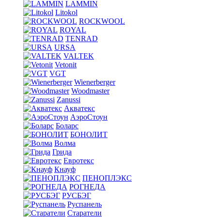
LAMMIN
Litokol
ROCKWOOL
ROYAL
TENRAD
URSA
VALTEK
Vetonit
VGT
Wienerberger
Woodmaster
Zanussi
Акватекс
АэроСтоун
Боларс
БОНОЛИТ
Волма
Грида
Евротекс
Кнауф
ПЕНОПЛЭКС
РОГНЕДА
РУСБЭГ
Руспанель
Старатели