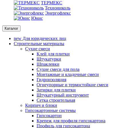
ТЕРМЕКС
Технониколь
Энергофлекс
Юнис
Каталог
new
Для юридических лиц
Строительные материалы
Сухие смеси
Клей для плитки
Штукатурки
Шпаклевки
Сухие смеси для пола
Монтажные и кладочные смеси
Гидроизоляция
Oгнеупорные и термостойкие смеси
Затирки для плитки
Штукатурный инструмент
Cетка строительная
Кирпич и блоки
Гипсокартонные системы
Гипсокартон
Крепеж для профиля гипсокартона
Профиль для гипсокартона