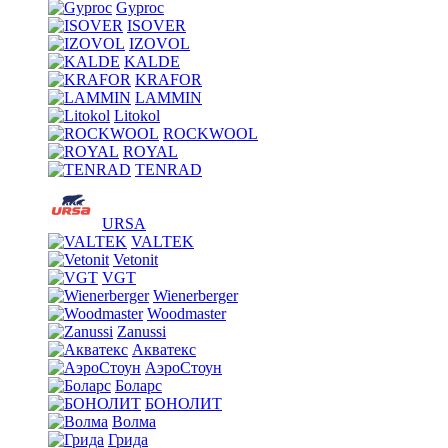
Gyproc
ISOVER
IZOVOL
KALDE
KRAFOR
LAMMIN
Litokol
ROCKWOOL
ROYAL
TENRAD
URSA
VALTEK
Vetonit
VGT
Wienerberger
Woodmaster
Zanussi
Акватекс
АэроСтоун
Боларс
БОНОЛИТ
Волма
Грида