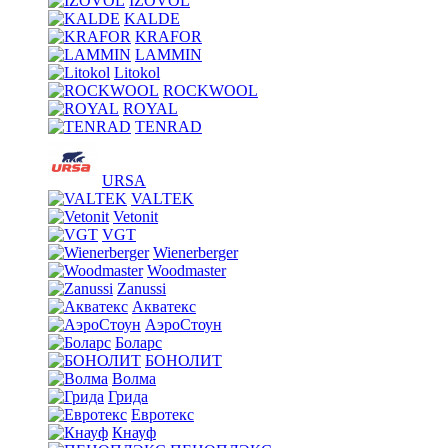
IZOVOL
KALDE
KRAFOR
LAMMIN
Litokol
ROCKWOOL
ROYAL
TENRAD
URSA
VALTEK
Vetonit
VGT
Wienerberger
Woodmaster
Zanussi
Акватекс
АэроСтоун
Боларс
БОНОЛИТ
Волма
Грида
Евротекс
Кнауф