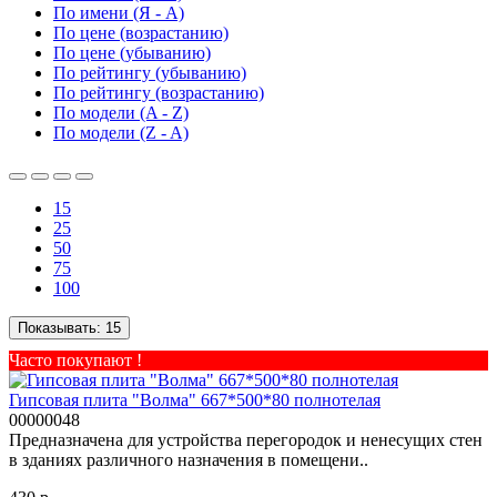
По имени (Я - A)
По цене (возрастанию)
По цене (убыванию)
По рейтингу (убыванию)
По рейтингу (возрастанию)
По модели (A - Z)
По модели (Z - A)
15
25
50
75
100
Показывать:
15
Часто покупают !
Гипсовая плита "Волма" 667*500*80 полнотелая
00000048
Предназначена для устройства перегородок и ненесущих стен
в зданиях различного назначения в помещени..