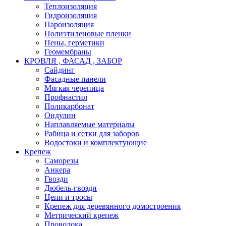
Теплоизоляция
Гидроизоляция
Пароизоляция
Полиэтиленовые пленки
Пены, герметики
Геомембраны
КРОВЛЯ , ФАСАД , ЗАБОР
Сайдинг
Фасадные панели
Мягкая черепица
Профнастил
Поликарбонат
Ондулин
Наплавляемые материалы
Рабица и сетки для заборов
Водостоки и комплектующие
Крепеж
Саморезы
Анкера
Гвозди
Дюбель-гвозди
Цепи и тросы
Крепеж для деревянного домостроения
Метрический крепеж
Проволока