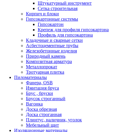
Штукатурный инструмент
Cетка строительная
Кирпич и блоки
Гипсокартонные системы
Гипсокартон
Крепеж для профиля гипсокартона
Профиль для гипсокартона
Кладочные и сварные сетки
Асбестоцементные трубы
Железобетонные изделия
Природный камень
Композитная арматура
Металлопрокат
Тротуарная плитка
Пиломатериалы
Фанера, OSB
Имитация бруса
Брус , бруски
Брусок строганный
Вагонка
Доска обрезная
Доска строганная
Плинтус, наличник, уголок
Мебельный щит
Изоляционные материалы